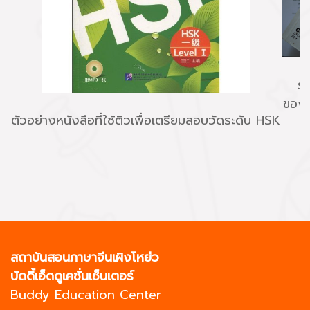
รู
ของค
ตัวอย่างหนังสือที่ใช้ติวเพื่อเตรียมสอบวัดระดับ HSK
สถาบันสอนภาษาจีนเผิงโหย่ว
บัดดี้เอ็ดดูเคชั่นเซ็นเตอร์
Buddy Education Center