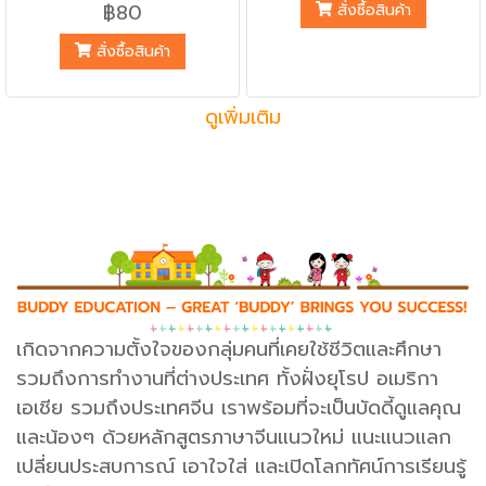
‪#‎บัตรคำจีน‬ ‪#‎เรียนพินอิน‬
฿80
สั่งซื้อสินค้า
พร้อมสติกเกอร์มากมาย ลายเส้น
สวยงาม เหมาะกับเด็กเล็กอายุ 3-4
สั่งซื้อสินค้า
ขวบ หนังสือประกอบไปด้วยกิจกร
รมสนุกๆเพิ่มทักษะความคิด
สร้างสรรค์ และเรียนรู้ภาษาจีนผ่าน
ดูเพิ่มเติม
กิจกรรม เหมาะกับครูผู้สอนเด็กเล็ก
เพื่อนำไปเสริมกิจกรรมการเรียนรู้
เพิ่มเติม หรือผู้ปกครองที่ต้องการ
ให้น้องๆได้ฝึกทักษะด้านความคิด
สร้างสรรค์ต่างๆ
เกิดจากความตั้งใจของกลุ่มคนที่เคยใช้ชีวิตและศึกษา
รวมถึงการทำงานที่ต่างประเทศ ทั้งฝั่งยุโรป อเมริกา
เอเชีย รวมถึงประเทศจีน เราพร้อมที่จะเป็นบัดดี้ดูแลคุณ
และน้องๆ ด้วยหลักสูตรภาษาจีนแนวใหม่ แนะแนวแลก
เปลี่ยนประสบการณ์ เอาใจใส่ และเปิดโลกทัศน์การเรียนรู้