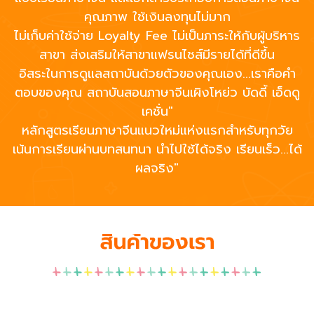
คุณภาพ ใช้เงินลงทุนไม่มาก
ไม่เก็บค่าใช้จ่าย Loyalty Fee ไม่เป็นภาระให้กับผู้บริหาร
สาขา ส่งเสริมให้สาขาแฟรนไชส์มีรายได้ที่ดีขึ้น
อิสระในการดูแลสถาบันด้วยตัวของคุณเอง...เราคือคำ
ตอบของคุณ สถาบันสอนภาษาจีนเผิงโหย่ว บัดดี้ เอ็ดดู
เคชั่น"
หลักสูตรเรียนภาษาจีนแนวใหม่แห่งแรกสำหรับทุกวัย
เน้นการเรียนผ่านบทสนทนา นำไปใช้ได้จริง เรียนเร็ว...ได้
ผลจริง"