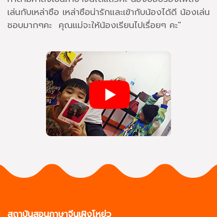
เล่นกับเหล่าซือ เหล่าซือน่ารักและเข้ากับน้องได้ดี น้องเล่น
ชอบมากๆคะ คุณแม่จะให้น้องเรียนไปเรื่อยๆ คะ"
สถาบันสอนภาษาจีนเผิงโหย่ว