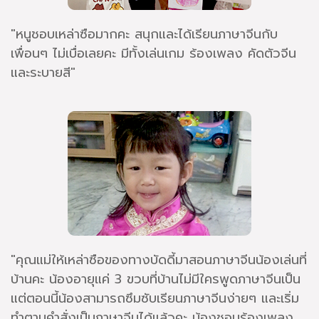
"หนูชอบเหล่าซือมากคะ สนุกและได้เรียนภาษาจีนกับ
เพื่อนๆ ไม่เบื่อเลยคะ มีทั้งเล่นเกม ร้องเพลง คัดตัวจีน
และระบายสี"
"คุณแม่ให้เหล่าซือของทางบัดดี้มาสอนภาษาจีนน้องเล่นที่
บ้านคะ น้องอายุแค่ 3 ขวบที่บ้านไม่มีใครพูดภาษาจีนเป็น
แต่ตอนนี้น้องสามารถซึมซับเรียนภาษาจีนง่ายๆ และเริ่ม
ทำตามคำสั่งเป็นภาษาจีนได้แล้วคะ น้องชอบร้องเพลง