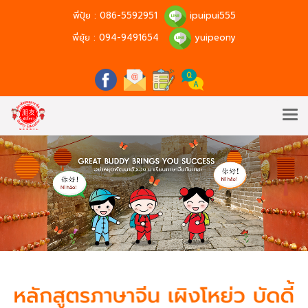
พี่ปุ้ย :
086-5592951
ipuipui555
พี่ยุ้ย :
094-9491654
yuipeony