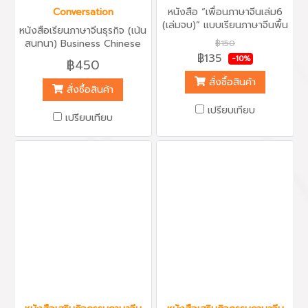
Conversation
หนังสือ “เพื่อนภาษาจีนเล่ม6
(เล่มจบ)” แบบเรียนภาษาจีนพื้น
หนังสือเรียนภาษาจีนธุรกิจ (เน้น
ฐานสำหรับเด็ก 1 ชุดมี 6 เล่ม
สนทนา) Business Chinese
฿150
เหมาะสำหรับเด็กอายุ 4-12 ปี
Conversation จากมหาวิทยาลัย
฿135
-10%
฿450
เนื้อหาสนุก เข้าใจง่าย เรียนรู้
Beijing Language and
ภาษาจีนผ่านบทสนทนาขั้นพื้น
สั่งซื้อสินค้า
Culture University Press
สั่งซื้อสินค้า
ฐาน ศัพท์ใหม่น่ารู้ประจำบท
ปักกิ่ง ซึ่งถือเป็นมหาวิทยาลัยที่
น้องๆ จะสามารถฟัง พูด อ่าน
มีชื่อเสียงเป็นลำดับต้นๆของ
เปรียบเทียบ
เขียน ได้ครบทุกทักษะ ผ่าน
เปรียบเทียบ
ประเทศจีน แบบเรียนมีคุณภาพนี้
ประโยคสนทนาเบื้องต้น พร้อม
เหมาะแก่ผู้เรียนตั้งแต่ขั้นต้น
แบบฝึกหัดหลากหลายรูปแบบ
เพราะมีการเริ่มสอนตั้งแต่คำ
และกิจกรรมเสริมการเรียนรู้และ
ศัพท์เริ่มต้นง่ายๆ และเพิ่มระดับ
กระตุ้นพัฒนาการ
ความซับซ้อนของประโยคขึ้น เห
มาะสำหัรับผู้ที่ต้องการเน้น
สนทนาด้านธุรกิจต่างๆ เช่น ด้าน
โรงแรม ด้านธนาคาร การสั่งซื้อ
สินค้า การเจรจาต่อรองราคา
เนื้อหาของแบบเรียนมีครบทั้ง
พูด ฟัง อ่านและเขียน ที่เหมาะ
สมกับการนำไปใช้ทางธุรกิจ