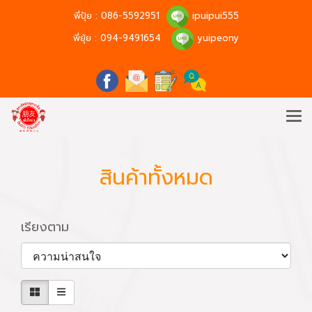
พี่ปุ้ย :
086-5592951
ipuipui555
พี่ยุ้ย :
094-9491654
yuipeony
สินค้าทั้งหมด
เรียงตาม