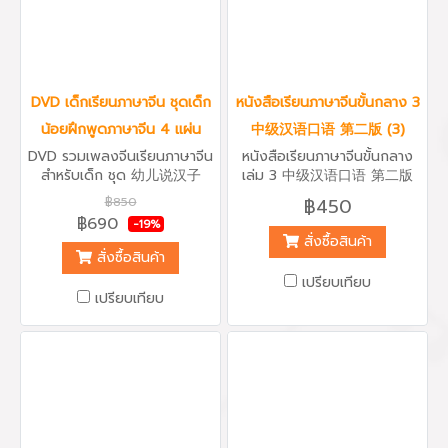
DVD เด็กเรียนภาษาจีน ชุดเด็ก
หนังสือเรียนภาษาจีนขั้นกลาง 3
น้อยฝึกพูดภาษาจีน 4 แผ่น
中级汉语口语 第二版 (3)
DVD รวมเพลงจีนเรียนภาษาจีน
หนังสือเรียนภาษาจีนขั้นกลาง
สำหรับเด็ก ชุด 幼儿说汉子
เล่ม 3 中级汉语口语 第二版
ทั้งหมด 4 แผ่น คุ้มค่ากับการ
(3) Intermediate Spoken
฿850
฿450
เรียนภาษาจีน ดีวีดีชุดเด็กน้อย
Chinese 3 เหมาะกับผู้เรียน
฿690
-19%
เรียนพูดภาษาจีน รวมการเรียนรู้
ภาษาจีนที่มีความรู้ตัวอักษร
สั่งซื้อสินค้า
คำจีนง่ายๆ หมวดฤดูกาล วัน
ประมาณ 1,000 คำ หรือผ่านการ
สั่งซื้อสินค้า
เดือนปี ชื่อสัตว์ ผลไม้ อาหาร
เรียนภาษาจีนขั้นต้น และผ่านการ
เปรียบเทียบ
ต่างๆ ระบบการออกเสียงพินอิน
เรียนหนังสือเรียนภาษาจีนขั้น
เปรียบเทียบ
คำกลอนจีน เพลิดเพลินกับ
กลางเล่ม 1 และ 2 แล้ว หนังสือ
เพลงจีนเด็ก ตัวการ์ตูนประกอบ
แบบเรียนภาษาจีนขั้นกลางชุดนี้
มิวสิคเพลง มีเนื้อเพลงทุกเพลง
พิมพ์โดยมหาวิทยาลัยปักกิ่ง 北
เป็นภาษาจีน น้องๆ สามารถ
京大学书版社 ซึ่งถือเป็น
เรียนรู้ภาษาจีนจากเพลงจีน
มหาวิทยาลัยอันดับหนึ่งของ
อย่างง่ายๆ จดจำได้รวดเร็ว
เมืองจีน เป็นแบบเรียนภาษาจีน
จากบทสนทนาระดับกลาง
สามารถสื่อสารประโยคที่มีความ