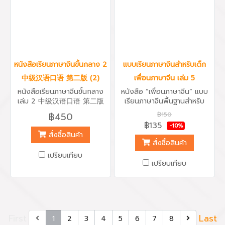
ซับซ้อนมากขึ้น
หนังสือเรียนภาษาจีนขั้นกลาง 2
แบบเรียนภาษาจีนสำหรับเด็ก
中级汉语口语 第二版 (2)
เพื่อนภาษาจีน เล่ม 5
หนังสือเรียนภาษาจีนขั้นกลาง
หนังสือ “เพื่อนภาษาจีน” แบบ
เล่ม 2 中级汉语口语 第二版
เรียนภาษาจีนพื้นฐานสำหรับ
(2) Intermediate Spoken
เด็ก 1 ชุดมี 6 เล่ม เหมาะสำหรับ
฿450
฿150
Chinese (2) เหมาะกับผู้เรียน
เด็กอายุ 4-12 ปี เนื้อหาสนุก
฿135
-10%
ภาษาจีนที่มีความรู้ตัวอักษร
เข้าใจง่าย เรียนรู้ภาษาจีนผ่านบท
สั่งซื้อสินค้า
ประมาณ 1,000 คำ หรือผ่านการ
สนทนาขั้นพื้นฐาน ศัพท์ใหม่น่ารู้
สั่งซื้อสินค้า
เรียนภาษาจีนขั้นต้น และผ่านการ
ประจำบท น้องๆ จะสามารถฟัง
เปรียบเทียบ
เรียนหนังสือเรียนภาษาจีนขั้น
พูด อ่าน เขียน ได้ครบทุกทักษะ
เปรียบเทียบ
กลางเล่มที่ 1 หนังสือเรียนภาษา
ผ่านประโยคสนทนาเบื้องต้น
จีนขั้นกลางชุดนี้ พิมพ์โดย
พร้อมแบบฝึกหัดหลากหลายรูป
มหาวิทยาลัยปักกิ่ง 北京大学书
แบบและกิจกรรมเสริมการเรียนรู้
版社 ซึ่งถือเป็นมหาวิทยาลัย
และกระตุ้นพัฒนาการ
อันดับหนึ่งของเมืองจีน เป็น
แบบเรียนภาษาจีนจากบทสนทนา
First
Last
1
2
3
4
5
6
7
8