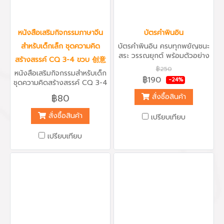
หนังสือเสริมกิจกรรมภาษาจีน
บัตรคำพินอิน
สำหรับเด็กเล็ก ชุดความคิด
บัตรคำพินอิน ครบทุกพยัญชนะ
สระ วรรณยุกต์ พร้อมตัวอย่าง
สร้างสรรค์ CQ 3-4 ขวบ 创意
และคำศัพท์จีนง่ายๆ คุ้มค่าเหมาะ
฿250
หนังสือเสริมกิจกรรมสำหรับเด็ก
กับผู้เริ่มต้น ‪#‎เรียนภาษาจีน‬ ทุก
฿190
-24%
ชุดความคิดสร้างสรรค์ CQ 3-4
วัย หรือผู้ต้องการทบทวน ‪#‎พิ
years สี่สีทั้งเล่ม กระดาษหนา
นอินจีน‬ ‪#‎บัตรคำจีน‬ ‪#‎เรียนพิ
฿80
สั่งซื้อสินค้า
พร้อมสติกเกอร์มากมาย ลาย
นอิน‬
เส้นสวยงาม เหมาะกับเด็กเล็ก
สั่งซื้อสินค้า
เปรียบเทียบ
อายุ 3-4 ขวบ หนังสือประกอบ
ไปด้วยกิจกรรมสนุกๆเพิ่มทักษะ
เปรียบเทียบ
ความคิดสร้างสรรค์ และเรียนรู้
ภาษาจีนผ่านกิจกรรม เหมาะกับ
ครูผู้สอนเด็กเล็กเพื่อนำไปเสริม
กิจกรรมการเรียนรู้เพิ่มเติม หรือ
ผู้ปกครองที่ต้องการให้น้องๆได้
ฝึกทักษะด้านความคิด
สร้างสรรค์ต่างๆ