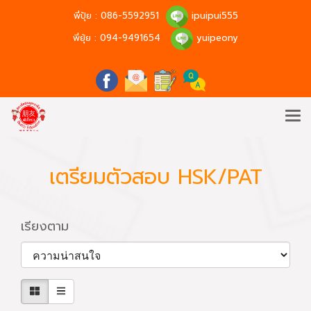
พี่ปุ้ย :
086-5592951
ipuipui555
พี่ยุ้ย :
094-9491654
yuipeony
เตรียมตัวสอบ HSK/PAT
เรียงตาม