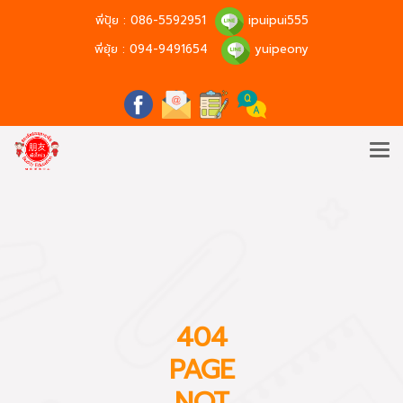
พี่ปุ้ย :
086-5592951
ipuipui555
พี่ยุ้ย :
094-9491654
yuipeony
404
PAGE
NOT