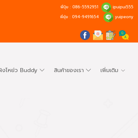
พี่ปุ้ย :
086-5592951
ipuipui555
พี่ยุ้ย :
094-9491654
yuipeony
ผิงโหย่ว Buddy
สินค้าของเรา
เพิ่มเติม