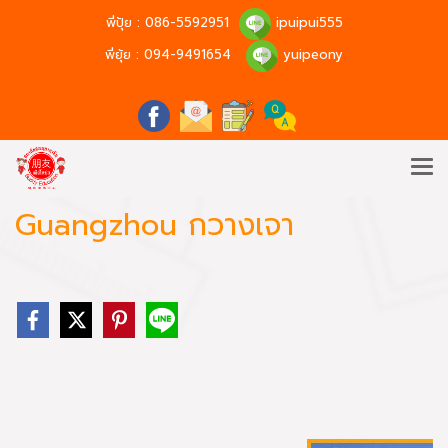
พี่ปุ้ย :
086-5592951
ipuipui555
พี่ยุ้ย :
094-9491654
yuipeony
Guangzhou กวางเจา