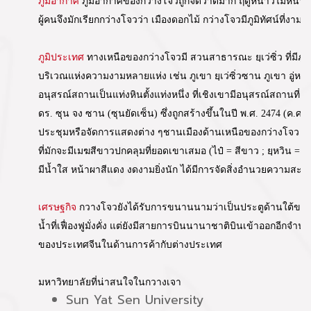
ภูมิอากาศ
ภูมิอากาศของกว่างโจวถูกจัดว่าดีมาก ฤดูหนาวไม่หนาวจั
ผู้คนจึงมักเรียกกว่างโจวว่า เมืองดอกไม้ กว่างโจวมีภูมิทัศน์ที่งา
ภูมิประเทศ
ทางเหนือของกว่างโจวมี สวนสาธารณะ ยฺเว่ซิ่ว ที่มีภูม
บริเวณแห่งความงามหลายแห่ง เช่น ภูเขา ยฺเว่ซิ่วซาน ภูเขา อู่หยา
อนุสรณ์สถานเป็นแท่งหินตั้งแท่งหนึ่ง ที่เชิงเขามีอนุสรณ์สถานที่
ดร. ซุน จง ซาน (ซุนยัดเซ็น) ซึ่งถูกสร้างขึ้นในปี พ.ศ. 2474 (ค.ศ
ประชุมหรือจัดการแสดงต่าง ๆชานเมืองด้านเหนือของกว่างโจว มีภูเ
ที่มักจะมีเมฆสีขาวปกคลุมที่ยอดเขาเสมอ (ไป๋ = สีขาว ; ยฺหวิน = เ
มีน้ำใส หน้าผาสีแดง งดงามยิ่งนัก ได้มีการจัดสิ่งอำนวยความสะด
เศรษฐกิจ
กวางโจวยังได้รับการขนานนามว่าเป็นประตูด้านใต้ของป
น้ำที่เฟื่องฟูมั่งคั่ง แต่ยังมีสายการบินนานาชาติบินเข้าออกอีกจำน
ของประเทศจีนในด้านการค้ากับต่างประเทศ
มหาวิทยาลัยที่น่าสนใจในกวางเจา
Sun Yat Sen University