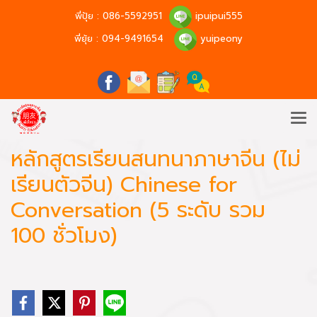
พี่ปุ้ย :
086-5592951
ipuipui555
พี่ยุ้ย :
094-9491654
yuipeony
หลักสูตรเรียนสนทนาภาษาจีน (ไม่
เรียนตัวจีน) Chinese for
Conversation (5 ระดับ รวม
100 ชั่วโมง)