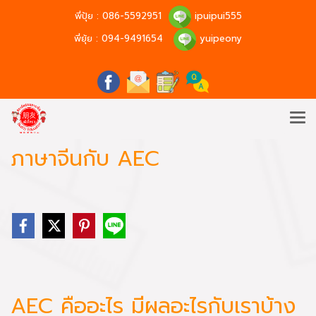
พี่ปุ้ย :
086-5592951
ipuipui555
พี่ยุ้ย :
094-9491654
yuipeony
ภาษาจีนกับ AEC
AEC คืออะไร มีผลอะไรกับเราบ้าง