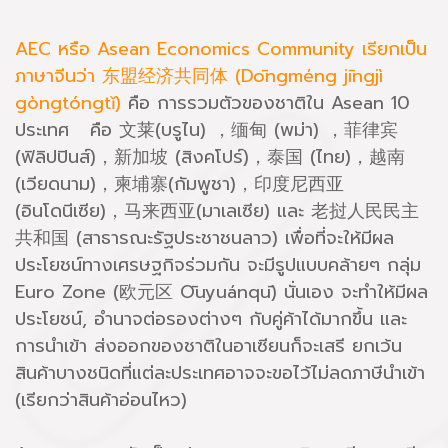
AEC หรือ Asean Economics Community เรียกเป็น
ภาษาจีนว่า 东盟经济共同体 (Dōngméng jīngjì
gòngtóngtǐ)
คือ การรวมตัวของชาติใน Asean 10
ประเทศ คือ 文莱(บรูไน) ，缅甸 (พม่า) ，菲律宾
(ฟิลิปปินส์)，新加坡 (สิงคโปร์)，泰国 (ไทย)，越南
(เวียดนาม)，柬埔寨(กัมพูชา)，印度尼西亚
(อินโดนีเซีย)，马来西亚(มาเลเซีย) และ 老挝人民民主
共和国 (สาธารณะรัฐประชาชนลาว) เพื่อที่จะให้มีผล
ประโยชน์ทางเศรษฐกิจร่วมกัน จะมีรูปแบบคล้ายๆ กลุ่ม
Euro Zone (欧元区 Ōuyuánqū) นั่นเอง จะทำให้มีผล
ประโยชน์, อำนาจต่อรองต่างๆ กับคู่ค้าได้มากขึ้น และ
การนำเข้า ส่งออกของชาติในอาเซียนก็จะเสรี ยกเว้น
สินค้าบางชนิดที่แต่ละประเทศอาจจะขอไว้ไม่ลดภาษีนำเข้า
(เรียกว่าสินค้าอ่อนไหว)