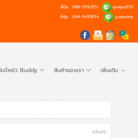
พี่ปุ้ย :
086-5592951
ipuipui555
พี่ยุ้ย :
094-9491654
yuipeony
ผิงโหย่ว Buddy
สินค้าของเรา
เพิ่มเติม
แจ้งลบ