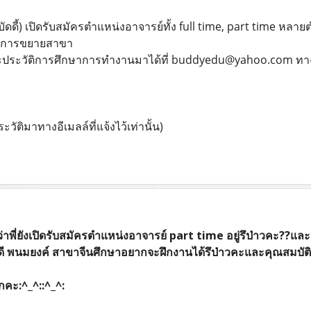
บัดดี้) เปิดรับสมัครตำแหน่งอาจารย์ทั้ง full time, part time ห
รับการขยายสาขา
ละประวัติการศึกษาการทำงานมาได้ที่ buddyedu@yahoo.com ทาง
ะวัติมาทางอีเมลล์ที่แจ้งไว้เท่านั้น)
่าพี่ยังเปิดรับสมัครตำแหน่งอาจารย์ part time อยู่รึป่าวคะ??แล
ดี พนมยงค์ สาขาจีนศึกษาอยากจะฝึกงานได้รึป่าวคะและคุณสมบัติใ
ะ:^_^::^_^: