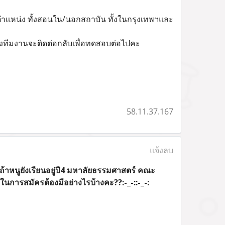
ลายตำแหน่ง ทั้งสอนใน/นอกสถาบัน ทั้งในกรุงเทพฯและ
ทีมงานจะติดต่อกลับเพื่อทดสอบต่อไปคะ
58.11.37.167
แจ้งลบ
ะถ้าหนูยังเรียนอยู่ปี4 มหาลัยธรรมศาสตร์ คณะ
นการสมัครต้องมีอย่างไรบ้างคะ??:-_-::-_-: