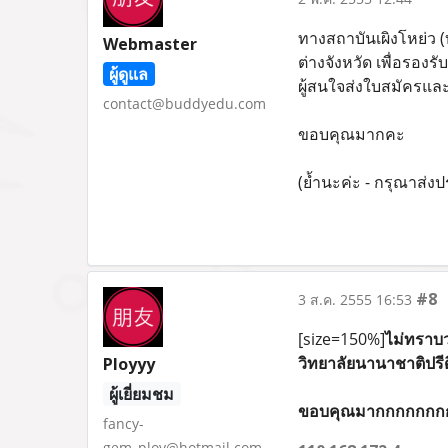
ทางสถาบันเผิงโหย่ว (
Webmaster
ต่างจังหวัด เพื่อรอง
ผู้ดูแล
ผู้สนใจส่งใบสมัครแ
contact@buddyedu.com
ขอบคุณมากคะ
(ย้ำนะค่ะ - กรุณาส่งปร
#8
3 ส.ค. 2555 16:53
[size=150%]
ไม่ทราบว
วิทยาลัยนานาชาติปรี
Ployyy
ผู้เยี่ยมชม
ขอบคุณมากกกกกกกกค
fancy-
gem_ploy@hotmail.com