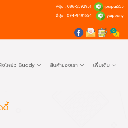
พี่ปุ้ย :
086-5592951
ipuipui555
พี่ยุ้ย :
094-9491654
yuipeony
ผิงโหย่ว Buddy
สินค้าของเรา
เพิ่มเติม
ดี้