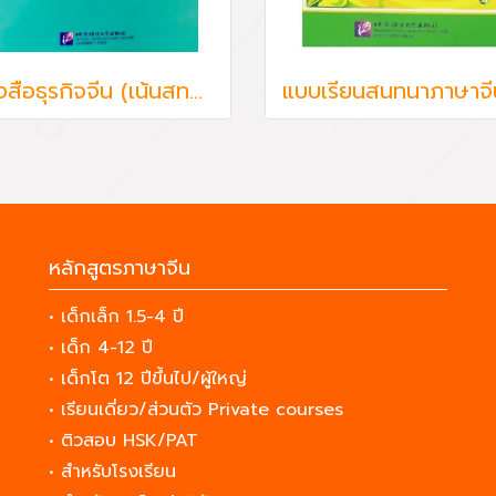
หนังสือธุรกิจจีน (เน้นสทนา) Business Chinese Conversation
หลักสูตรภาษาจีน
• เด็กเล็ก 1.5-4 ปี
• เด็ก 4-12 ปี
• เด็กโต 12 ปีขึ้นไป/ผู้ใหญ่
• เรียนเดี่ยว/ส่วนตัว Private courses
• ติวสอบ HSK/PAT
• สำหรับโรงเรียน