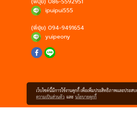
(พี่ปุ้ย)
086-5592951
ipuipui555
(พี่ยุ้ย)
094-9491654
yuipeony
เว็บไซต์นี้มีการใช้งานคุกกี้ เพื่อเพิ่มประสิทธิภาพและประส
ความเป็นส่วนตัว
และ
นโยบายคุกกี้