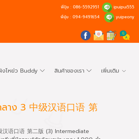
พี่ปุ้ย :
086-5592951
ipuipui555
พี่ยุ้ย :
094-9491654
yuipeony
ผิงโหย่ว Buddy
สินค้าของเรา
เพิ่มเติม
นขั้นกลาง 3 中级汉语口语 第
ม 3 中级汉语口语 第二版 (3) Intermediate