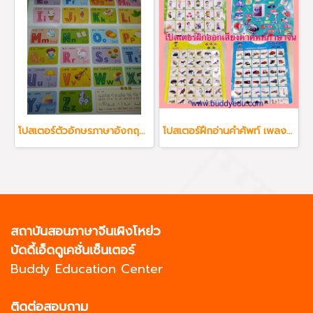
โปสเตอร์ตัวอักษรภาษาอังกฤษ A-Z พร้อมคำศัพท์จีน
โปสเตอร์ฝึกอ่านคำศัพท์ เพลง ภาษาจีน ภาษาอังกฤษ เหมาะกับน้องทุกวัย
สถาบันสอนภาษาจีนเผิงโหย่ว
บัดดี้เอ็ดดูเคชั่นเซ็นเตอร์
Buddy Education Center
ติดต่อสอบถาม