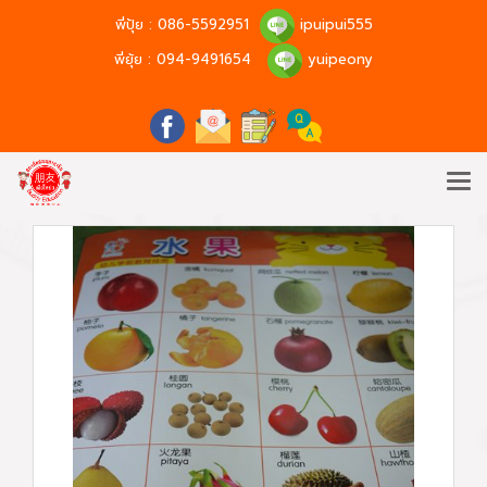
พี่ปุ้ย :
086-5592951
ipuipui555
พี่ยุ้ย :
094-9491654
yuipeony