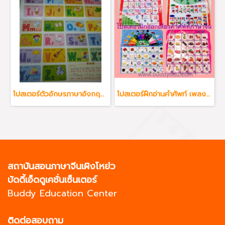
โปสเตอร์ตัวอักษรภาษาอังกฤษ A-Z พร้อมคำศัพท์จีน
โปสเตอร์ฝึกอ่านคำศัพท์ เพลง ภาษาจีน ภาษาอังกฤษ เหมาะกับน้องทุกวัย
สถาบันสอนภาษาจีนเผิงโหย่ว
บัดดี้เอ็ดดูเคชั่นเซ็นเตอร์
Buddy Education Center
ติดต่อสอบถาม