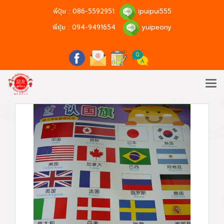
พี่ปุ้ย :
086-5592951
ipuipui555
พี่ยุ้ย :
094-9491654
yuipeony