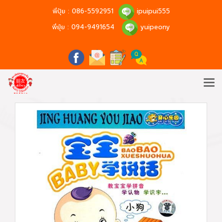
พี่ปุ้ย :
086-5592951
ipuipui555
พี่ยุ้ย :
094-9491654
yuipeony