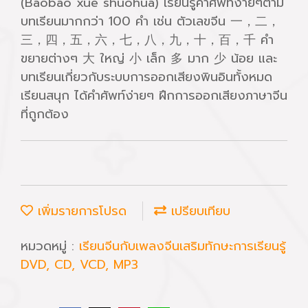
(Baobao xue shuohua) เรียนรู้คำศัพท์ง่ายๆตาม
บทเรียนมากกว่า 100 คำ เช่น ตัวเลขจีน 一，二，
三，四，五，六，七，八，九，十，百，千 คำ
ขยายต่างๆ 大 ใหญ่ 小 เล็ก 多 มาก 少 น้อย และ
บทเรียนเกี่ยวกับระบบการออกเสียงพินอินทั้งหมด
เรียนสนุก ได้คำศัพท์ง่ายๆ ฝึกการออกเสียงภาษาจีน
ที่ถูกต้อง
เพิ่มรายการโปรด
เปรียบเทียบ
หมวดหมู่ :
เรียนจีนกับเพลงจีนเสริมทักษะการเรียนรู้
DVD, CD, VCD, MP3