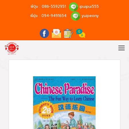
พี่ปุ้ย :
086-5592951
ipuipui555
พี่ยุ้ย :
094-9491654
yuipeony