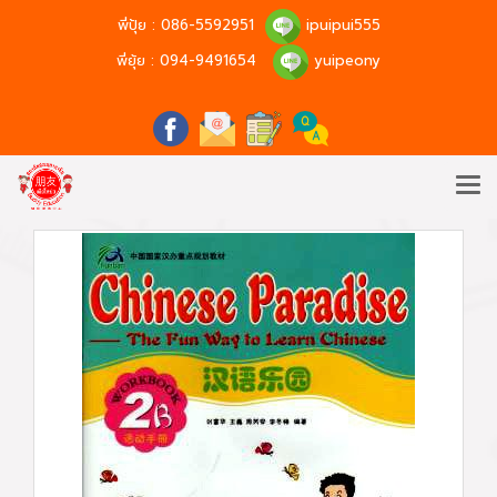
พี่ปุ้ย :
086-5592951
ipuipui555
พี่ยุ้ย :
094-9491654
yuipeony