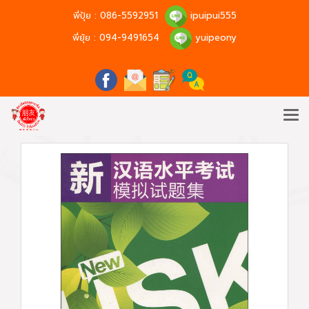
พี่ปุ้ย :
086-5592951
ipuipui555
พี่ยุ้ย :
094-9491654
yuipeony