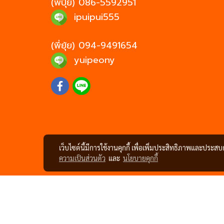
(พี่ปุ้ย)
086-5592951
ipuipui555
(พี่ยุ้ย)
094-9491654
yuipeony
เว็บไซต์นี้มีการใช้งานคุกกี้ เพื่อเพิ่มประสิทธิภาพและประส
ความเป็นส่วนตัว
และ
นโยบายคุกกี้