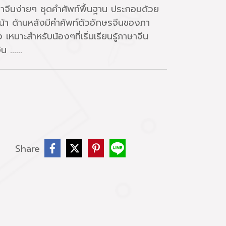
าษาจีนง่ายๆ ชุดคำศัพท์พื้นฐาน ประกอบด้วย
นหน้า ด้านหลังมีคำศัพท์ตัวอักษรจีนของภา
หมาะสำหรับน้องๆที่เริ่มเรียนรู้ภาษาจีน
......
บ
Share