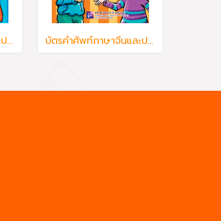
บัตรคำศัพท์ภาษาจีนและประโยค Cards of words and expressions Chinese Paradise 2
บัตรคำศัพท์ภาษาจีนและประโยค Cards of words and expressions Chinese Paradise 1