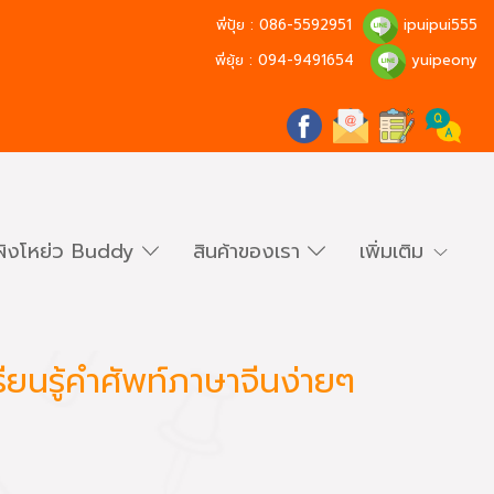
พี่ปุ้ย :
086-5592951
ipuipui555
พี่ยุ้ย :
094-9491654
yuipeony
ผิงโหย่ว Buddy
สินค้าของเรา
เพิ่มเติม
ียนรู้คำศัพท์ภาษาจีนง่ายๆ