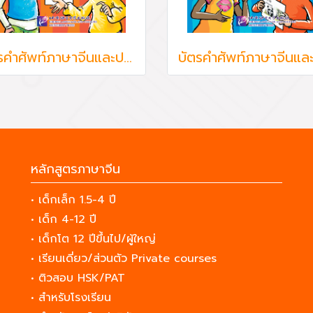
บัตรคำศัพท์ภาษาจีนและประโยค Cards of words and expressions Chinese Paradise 3
หลักสูตรภาษาจีน
• เด็กเล็ก 1.5-4 ปี
• เด็ก 4-12 ปี
• เด็กโต 12 ปีขึ้นไป/ผู้ใหญ่
• เรียนเดี่ยว/ส่วนตัว Private courses
• ติวสอบ HSK/PAT
• สำหรับโรงเรียน