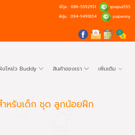
พี่ปุ้ย :
086-5592951
ipuipui555
พี่ยุ้ย :
094-9491654
yuipeony
ผิงโหย่ว Buddy
สินค้าของเรา
เพิ่มเติม
ำหรับเด็ก ชุด ลูกน้อยฝึก