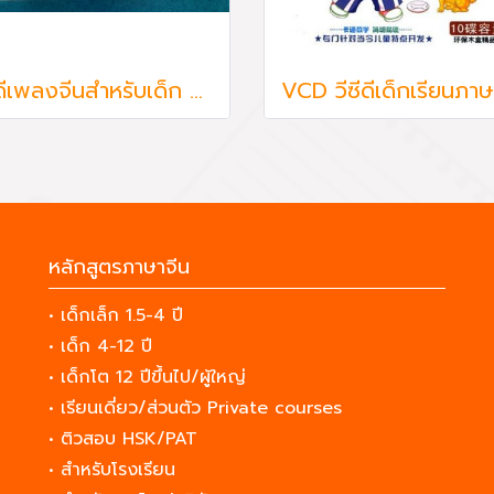
วีซีดีเพลงจีนสำหรับเด็ก 6 แผ่น รวม 175 เพลง
หลักสูตรภาษาจีน
• เด็กเล็ก 1.5-4 ปี
• เด็ก 4-12 ปี
• เด็กโต 12 ปีขึ้นไป/ผู้ใหญ่
• เรียนเดี่ยว/ส่วนตัว Private courses
• ติวสอบ HSK/PAT
• สำหรับโรงเรียน