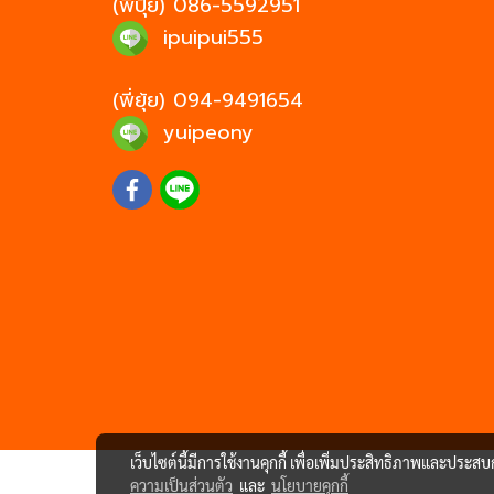
(พี่ปุ้ย)
086-5592951
ipuipui555
(พี่ยุ้ย)
094-9491654
yuipeony
เว็บไซต์นี้มีการใช้งานคุกกี้ เพื่อเพิ่มประสิทธิภาพและประส
ความเป็นส่วนตัว
และ
นโยบายคุกกี้