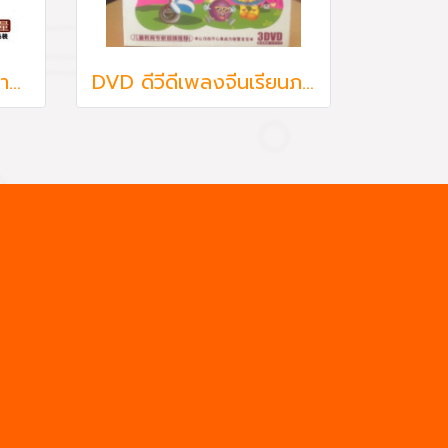
VCD วีซีดีเด็กเรียนภาษาจีน 5 แผ่น
DVD ดีวีดีเพลงจีนเรียนภาษาจีน