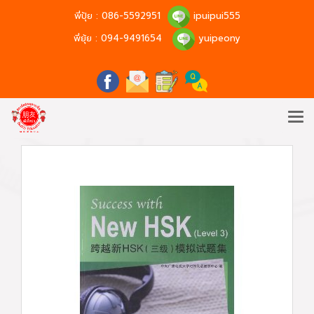
พี่ปุ้ย :
086-5592951
ipuipui555
พี่ยุ้ย :
094-9491654
yuipeony