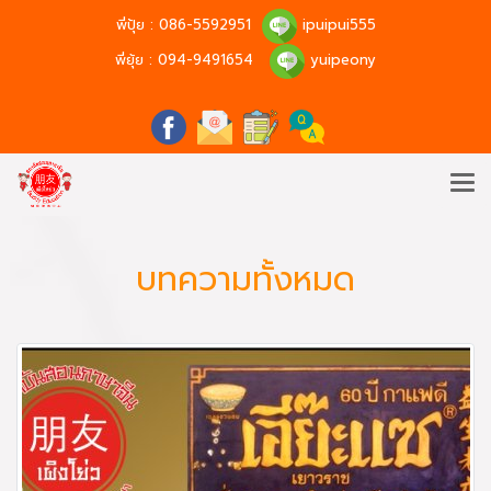
พี่ปุ้ย :
086-5592951
ipuipui555
พี่ยุ้ย :
094-9491654
yuipeony
บทความทั้งหมด