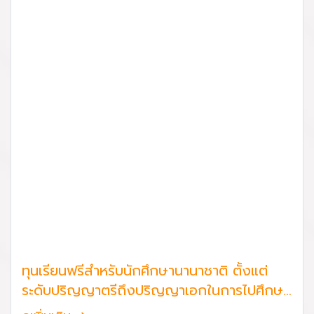
ทุนเรียนฟรีสำหรับนักศึกษานานาชาติ ตั้งแต่
ระดับปริญญาตรีถึงปริญญาเอกในการไปศึกษา
ในวิทยาลัยหรือมหาวิทยาลัยในเขตนครปักกิ่ง